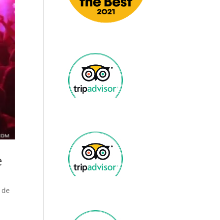
e
 de