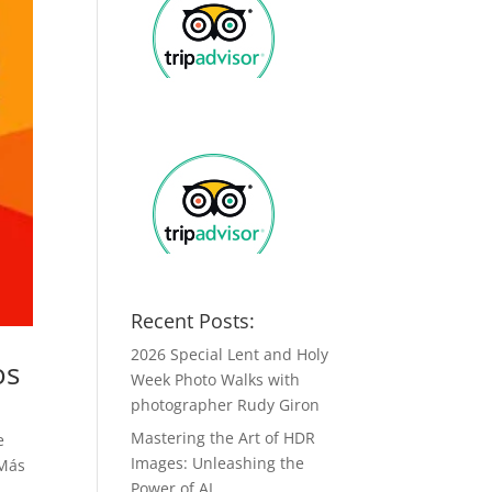
Recent Posts:
2026 Special Lent and Holy
os
Week Photo Walks with
photographer Rudy Giron
Mastering the Art of HDR
e
Images: Unleashing the
 Más
Power of AI